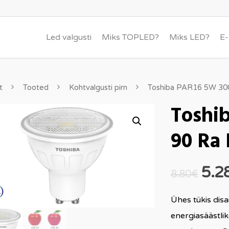
Led valgusti
Miks TOPLED?
Miks LED?
E
t
Tooted
Kohtvalgusti pirn
Toshiba PAR16 5W 30
Toshi
90 Ra
5.2
8.80
€
Ühes tükis dis
energiasäästli