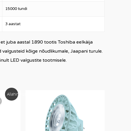
15000 tundi
3 aastat
t juba aastal 1890 tootis Toshiba eelkäija
 valgusteid kõige nõudlikumale, Jaapani turule.
ult LED valgustite tootmisele.
Allahindlus!