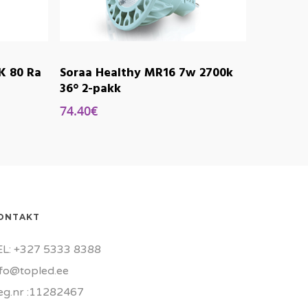
K 80 Ra
Soraa Healthy MR16 7w 2700k
36° 2-pakk
74.40
€
ONTAKT
EL: +327 5333 8388
nfo@topled.ee
eg.nr :11282467