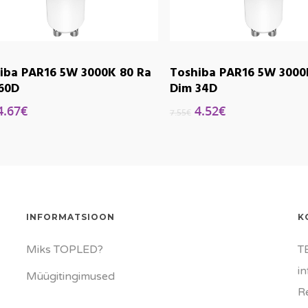
iba PAR16 5W 3000K 80 Ra
Toshiba PAR16 5W 3000
60D
Dim 34D
4.67
€
4.52
€
7.55
€
INFORMATSIOON
K
Miks TOPLED?
T
i
Müügitingimused
R