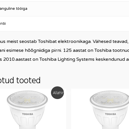
anguline tööiga
ntii
s meist seostab Toshibat elektroonikaga. Vähesed teavad, e
ni esimese hõõgniidiga pirni. 125 aastat on Toshiba tootnud
s 2010.aastast on Toshiba Lighting Systems keskendunud ain
otud tooted
Allahindlus!