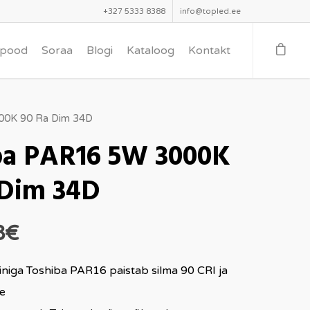
+327 5333 8388
info@topled.ee
-pood
Soraa
Blogi
Kataloog
Kontakt
00K 90 Ra Dim 34D
ba PAR16 5W 3000K
 Dim 34D
8
€
ainiga Toshiba PAR16 paistab silma 90 CRI ja
ke