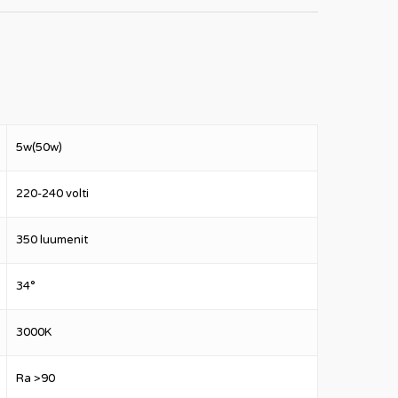
5w(50w)
220-240 volti
350 luumenit
34°
3000K
Ra >90