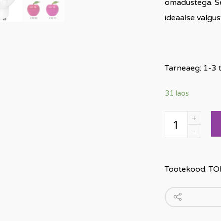
omadustega. Se
ideaalse valgu
Tarneaeg: 1-3
31 laos
Kogus
Tootekood:
TO