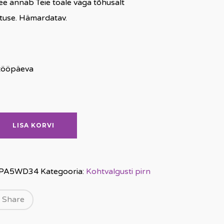
e annab Teie toale väga tõhusalt
stuse. Hämardatav.
 tööpäeva
LISA KORVI
PA5WD34
Kategooria:
Kohtvalgusti pirn
Share