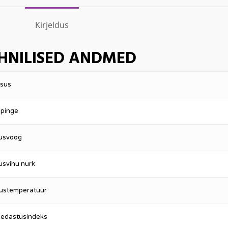
Kirjeldus
HNILISED ANDMED
sus
epinge
usvoog
usvihu nurk
ustemperatuur
iedastusindeks