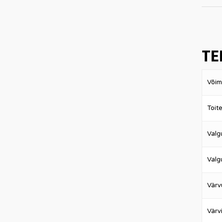
TE
Võim
Toit
Valg
Valg
Värv
Värv